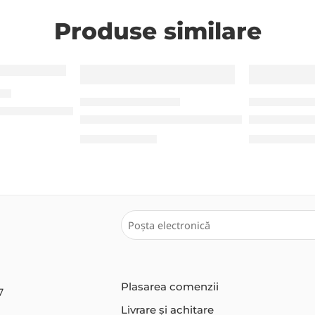
Produse similare
ETE
IMPRIMANTE DE ETICHETE
IMPRIMANTE DE 
etichete Zebra ZD411D (60mm, USB, Bluetooth)
, LAN, RS232)
Imprimantă de etichete TSC MH241T (1
Imprimantă
30.290,00
MDL
9.810,00
MD
Plasarea comenzii
7
Livrare și achitare