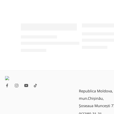
IMPRIMANTE DE ETICH
IMPRIMANTE DE ETICHETE
 USB)
chete TSC MH241P (114mm, USB, RS232, LAN)
Imprimantă de 
Imprimantă de etichete HT300 (110mm, USB
7.090,00
MDL
4.390,00
MDL
Republica Moldova,
mun.Chișinău,
Șoseaua Muncești 7
0(22)80-31-31