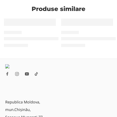
Produse similare
MONITOARE
MONITOARE
Monitor Uniview 32” (HDMI, VGA, VESA)
POS Monitor PosExpert 21,5
6.180,00
MDL
9.500,00
MDL
Republica Moldova,
mun.Chișinău,