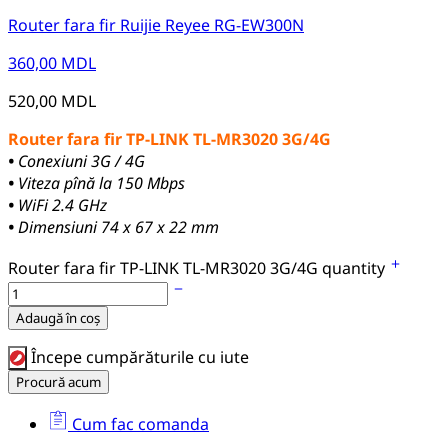
Router fara fir Ruijie Reyee RG-EW300N
360,00
MDL
520,00
MDL
Router fara fir TP-LINK TL-MR3020 3G/4G
•
Conexiuni 3G / 4G
•
Viteza pînă la 150 Mbps
•
WiFi 2.4 GHz
•
Dimensiuni 74 x 67 x 22 mm
Router fara fir TP-LINK TL-MR3020 3G/4G quantity
Adaugă în coș
Începe cumpărăturile cu iute
Procură acum
Cum fac comanda