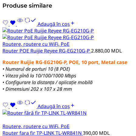
Produse similare
Adaugă în coș
Routere, routere cu WiFi, PoE
Router POE Ruijie Reyee RG-EG210G-P
2.880,00
MDL
Router
Ruijie
RG-EG210G-P, POE, 10 port, Metal case
• Numarul de porturi 10 (8 POE)
• Viteza pînă la 10/100/1000 Mbps
• Configurare la distanța / aplicație mobilă
• Dimensiuni 202 x 107 x 28 mm
Adaugă în coș
Routere, routere cu WiFi, PoE
Router fara fir TP-LINK TL-WR841N
390,00
MDL