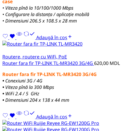
case
• Viteza pînă la 10/100/1000 Mbps
• Configurare la distanța / aplicație mobilă
• Dimensiuni 206.5 x 108.5 x 28 mm
Adaugă în coș
Routere, routere cu WiFi, PoE
Router fara fir TP-LINK TL-MR3420 3G/4G
620,00
MDL
Router fara fir TP-LINK TL-MR3420 3G/4G
•
Conexiuni 3G / 4G
•
Viteza pînă la 300 Mbps
•
WiFi 2.4 / 5 GHz
•
Dimensiuni 204 x 138 x 44 mm
Adaugă în coș