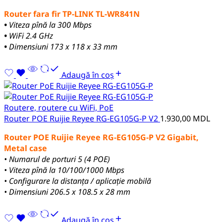
Router fara fir TP-LINK TL-WR841N
•
Viteza pînă la 300 Mbps
•
WiFi 2.4 GHz
•
Dimensiuni 173 x 118 x 33 mm
Adaugă în coș
Routere, routere cu WiFi, PoE
Router POE Ruijie Reyee RG-EG105G-P V2
1.930,00
MDL
Router POE Ruijie Reyee RG-EG105G-P V2 Gigabit,
Metal case
• Numarul de porturi 5 (4 POE)
• Viteza pînă la 10/100/1000 Mbps
• Configurare la distanța / aplicație mobilă
• Dimensiuni 206.5 x 108.5 x 28 mm
Adaugă în coș