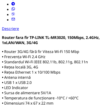
Descriere
Router fara fir TP-LINK TL-MR3020, 150Mbps, 2.4GHz,
1xLAN/WAN, 3G/4G
•
Router 3G/4G fără fir Viteza Wi-Fi 150 Mbp
•
Frecvența Wi-Fi 2.4 GHz
•
Standardul Wi-Fi IEEE 802.11b, 802.11g, 802.11n
•
Rețea locală 3G, 4G
•
Rețea Ethernet 1 x 10/100 Mbps
•
Antena internă
•
USB 1 x USB 2.0
•
LED Indicator
•
Sursa de alimentare 5V/1A
•
Temperatura de funcționare -10°C / +60°C
•
Dimensiuni 74 x 67 x 22 mm