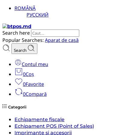
ROMÂNĂ
РУССКИЙ
Search here
Popular Searches:
Aparat de casă
Search
Contul meu
0
Coș
0
Favorite
0
Compară
Categorii
Echipamente fiscale
Echipament POS (Point of Sales)
Imprimante si accesorii