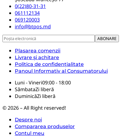
0(22)80-31-31
061112134
069120003
info@btpos.md
Plasarea comenzii
Livrare și achitare
Politica de confidențialitate
Panoul Informativ al Consumatorului
Luni - Vineri
09:00 - 18:00
Sâmbata
Zi liberă
Duminică
Zi liberă
© 2026 – All Right reserved!
Despre noi
Compararea produselor
Contul meu