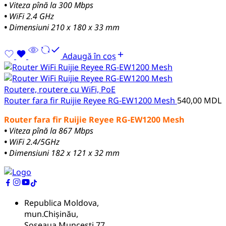
•
Viteza pînă la 300 Mbps
•
WiFi 2.4 GHz
•
Dimensiuni 210 x 180 x 33 mm
Adaugă în coș
Routere, routere cu WiFi, PoE
Router fara fir Ruijie Reyee RG-EW1200 Mesh
540,00
MDL
Router fara fir Ruijie Reyee RG-EW1200 Mesh
•
Viteza pînă la 867 Mbps
•
WiFi 2.4/5GHz
•
Dimensiuni 182 x 121 x 32 mm
Republica Moldova,
mun.Chișinău,
Șoseaua Muncești 77