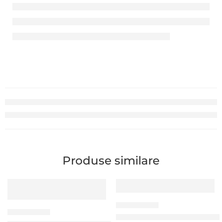
Produse similare
SCANERE CU FIR
SCANERE CU FIR
Scaner coduri de bare Hone