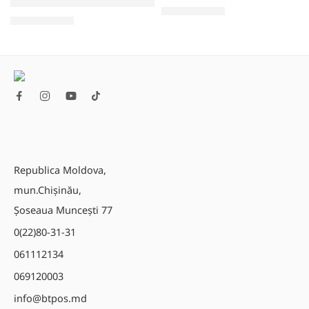
Scaner coduri de bare Datalogic QW2520 (2D, Stand)
3.910,00
MDL
1.890,00
MDL
Republica Moldova,
mun.Chișinău,
Șoseaua Muncești 77
0(22)80-31-31
061112134
069120003
info@btpos.md