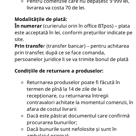
Pentru comenzile care nu depașesc 9 999 lei,
livrarea va costa 70 de lei.
Modalitățile de plată
:
În numerar
(curierului orin în office BTpos) – plata
este acceptată în lei, conform prețurilor indicate pe
site.
Prin transfe
r (transfer bancar) – pentru achitarea
prin transfer, după ce se face comanda,
persoanelor juridice li se va trimite bonul de plată
Condițiile de returnare a produselor
:
Returnarea produselor poate fi făcută în
termen de pînă la 14 de zile de la
recepționare, cu returnarea întregii
contravalori achitate la momentul comenzii, în
afara de costul livrarii
Dacă este păstrat documentul care confirmă
procurarea bunurilor;
Dacă bunurile sunt nefolosite și sunt în
ambalajul original;