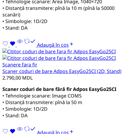
• Tehnologie scanare: Area Image, 1040×720
• Distanță transmitere: pînă la 10 m (pînă la 50000
scanări)
• Simbologie: 1D/2D
• Stand: DA
Adaugă în coș
Scanere fara fir
Scaner coduri de bare Adpos EasyGo25CI (2D, Stand)
2.790,00
MDL
Scaner coduri de bare fără fir Adpos EasyGo25CI
• Tehnologie scanare: Image COMS
• Distanță transmitere: pînă la 50 m
• Simbologie: 1D/2D
• Stand: DA
Adaugă în coș