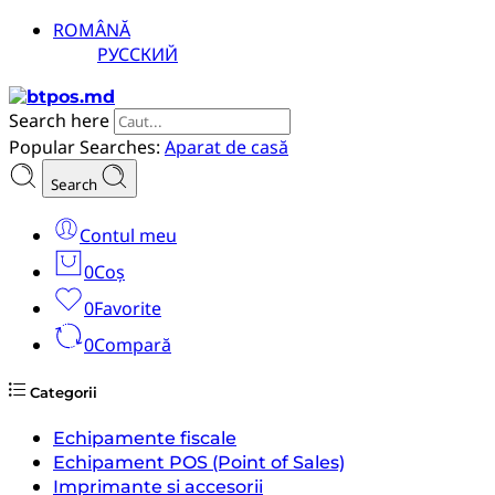
ROMÂNĂ
РУССКИЙ
Search here
Popular Searches:
Aparat de casă
Search
Contul meu
0
Coș
0
Favorite
0
Compară
Categorii
Echipamente fiscale
Echipament POS (Point of Sales)
Imprimante si accesorii