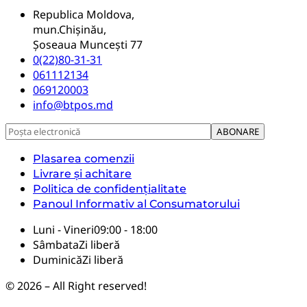
Republica Moldova,
mun.Chișinău,
Șoseaua Muncești 77
0(22)80-31-31
061112134
069120003
info@btpos.md
Plasarea comenzii
Livrare și achitare
Politica de confidențialitate
Panoul Informativ al Consumatorului
Luni - Vineri
09:00 - 18:00
Sâmbata
Zi liberă
Duminică
Zi liberă
© 2026 – All Right reserved!