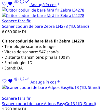
Adaugă în coș
Scanere fara fir
Scaner coduri de bare Zebra LI4278 (1D, Stand)
6.060,00
MDL
Cititor coduri de bare fără fir Zebra LI4278
• Tehnologie scanare: Imager
• Viteza de scanare: 547 scan/s
• Distanță transmitere: pînă la 100 m
• Simbologie: 1D
• Stand: DA
Adaugă în coș
Scanere fara fir
Scaner coduri de bare Adpos EasyGo13 (1D, Stand)
1.790,00
MDL