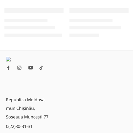
-8%
AUTOMATIZARE "LA CHEIE"
AUTOMATIZARE "LA CHEIE"
Set automatizare POS 4
Set automatizare START
47.900,00
MDL
15.100,00
MDL
52.000,00
MDL
Republica Moldova,
mun.Chișinău,
Șoseaua Muncești 77
0(22)80-31-31