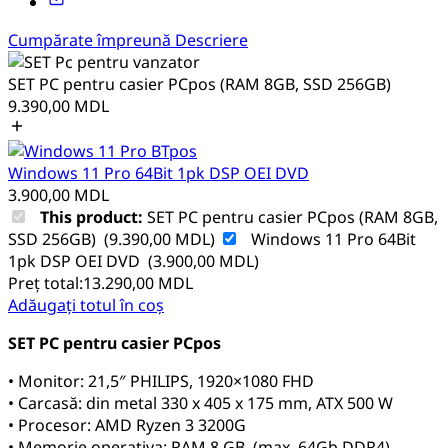
Cumpărate împreună
Descriere
SET PC pentru casier PCpos (RAM 8GB, SSD 256GB)
9.390,00
MDL
Windows 11 Pro 64Bit 1pk DSP OEI DVD
3.900,00
MDL
This product:
SET PC pentru casier PCpos (RAM 8GB,
SSD 256GB)
(
9.390,00
MDL
)
Windows 11 Pro 64Bit
1pk DSP OEI DVD
(
3.900,00
MDL
)
Preț total:
13.290,00
MDL
Adăugați totul în coș
SET PC pentru casier PCpos
• Monitor: 21,5″ PHILIPS, 1920×1080 FHD
• Carcasă: din metal 330 x 405 x 175 mm, ATX 500 W
• Procesor: AMD Ryzen 3 3200G
• Memorie operativa: RAM 8 GB (max. 64Gb DDR4)