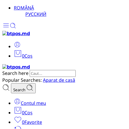
ROMÂNĂ
РУССКИЙ
0
Coș
Search here
Popular Searches:
Aparat de casă
Search
Contul meu
0
Coș
0
Favorite