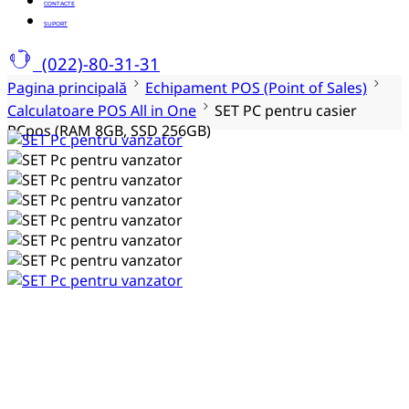
CONTACTE
SUPORT
(022)-80-31-31
Pagina principală
Echipament POS (Point of Sales)
Calculatoare POS All in One
SET PC pentru casier
PCpos (RAM 8GB, SSD 256GB)