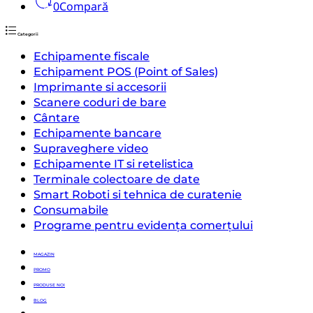
0
Compară
Categorii
Echipamente fiscale
Echipament POS (Point of Sales)
Imprimante si accesorii
Scanere coduri de bare
Cântare
Echipamente bancare
Supraveghere video
Echipamente IT si retelistica
Terminale colectoare de date
Smart Roboti si tehnica de curatenie
Consumabile
Programe pentru evidența comerțului
MAGAZIN
PROMO
PRODUSE NOI
BLOG