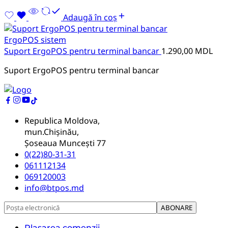
Adaugă în coș
ErgoPOS sistem
Suport ErgoPOS pentru terminal bancar
1.290,00
MDL
Suport ErgoPOS pentru terminal bancar
Republica Moldova,
mun.Chișinău,
Șoseaua Muncești 77
0(22)80-31-31
061112134
069120003
info@btpos.md
Plasarea comenzii