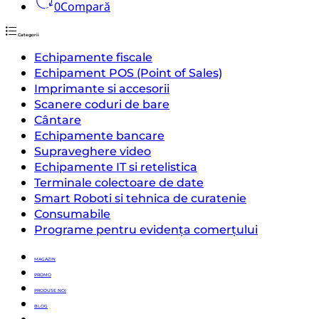
0
Compară
Categorii
Echipamente fiscale
Echipament POS (Point of Sales)
Imprimante si accesorii
Scanere coduri de bare
Cântare
Echipamente bancare
Supraveghere video
Echipamente IT si retelistica
Terminale colectoare de date
Smart Roboti si tehnica de curatenie
Consumabile
Programe pentru evidența comerțului
MAGAZIN
PROMO
PRODUSE NOI
BLOG