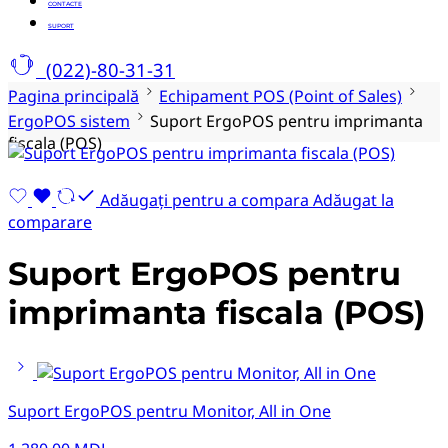
CONTACTE
SUPORT
(022)-80-31-31
Pagina principală
Echipament POS (Point of Sales)
ErgoPOS sistem
Suport ErgoPOS pentru imprimanta
fiscala (POS)
Adăugați pentru a compara
Adăugat la
comparare
Suport ErgoPOS pentru
imprimanta fiscala (POS)
Suport ErgoPOS pentru Monitor, All in One