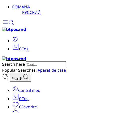
ROMÂNĂ
РУССКИЙ
0
Coș
Search here
Popular Searches:
Aparat de casă
Search
Contul meu
0
Coș
0
Favorite