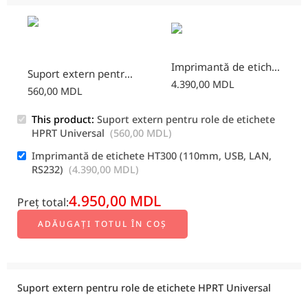
Imprimantă de etichete HT300 (110mm, USB, LAN, RS232)
Suport extern pentru role de etichete HPRT Universal
4.390,00
MDL
560,00
MDL
This product:
Suport extern pentru role de etichete
HPRT Universal
(
560,00
MDL
)
Imprimantă de etichete HT300 (110mm, USB, LAN,
RS232)
(
4.390,00
MDL
)
4.950,00
MDL
Preț total:
ADĂUGAȚI TOTUL ÎN COȘ
Suport extern pentru role de etichete HPRT Universal