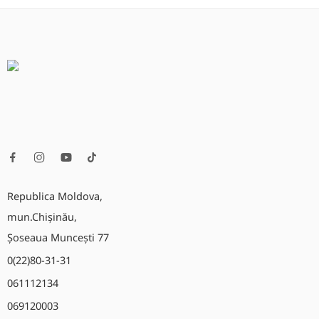
Republica Moldova,
mun.Chișinău,
Șoseaua Muncești 77
0(22)80-31-31
061112134
069120003