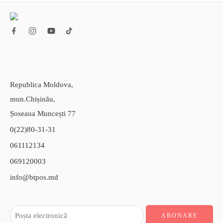
Republica Moldova,
mun.Chișinău,
Șoseaua Muncești 77
0(22)80-31-31
061112134
069120003
info@btpos.md