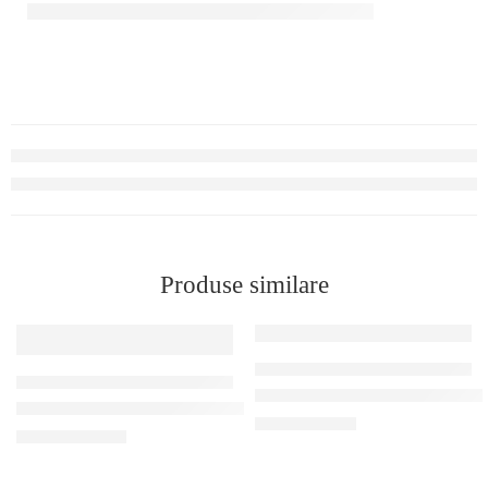
Produse similare
TERMINALE MOBILE COLECTOARE DE DATE
TERMINALE MOBILE COLECTOARE DE DATE
Terminal colector date Urovo ET
Terminal colector date Honeywell ScanPal EDA51K
6.240,00
MDL
17.130,00
MDL