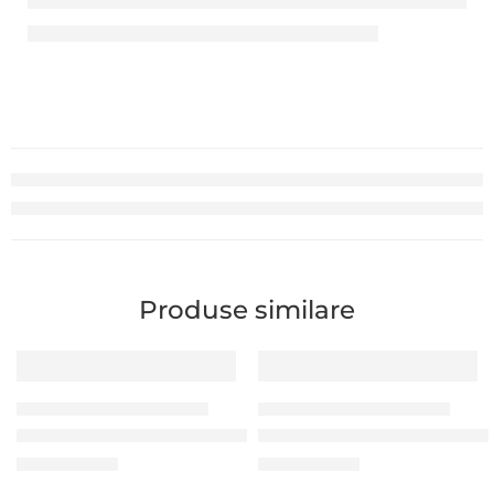
Produse similare
SET SUPRAVEGHERE IP INTERIOR
SET SUPRAVEGHERE IP INTERIOR
Camera IP Uniview IPC3635LB-ADZK-H (5MP, Microfon)
Camera IP Uniview IPC3638SB
2.690,00
MDL
5.830,00
MDL