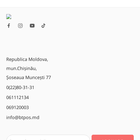
Republica Moldova,
mun.Chișinău,
Șoseaua Muncești 77
0(22)80-31-31
061112134
069120003
info@btpos.md