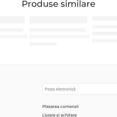
Produse similare
PIESE DE SCHIM
TRU IMPRIMANTE
PIESE DE SCHIMB PENTRU IMPRIMANTE
C MH240P)
Dispenser d
(TSC TE200, TSC TE210)
Cap Termic Intermec (PD43, PC43)
1.150,00
MD
7.590,00
MDL
Plasarea comenzii
Livrare și achitare