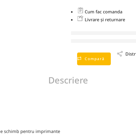
Cum fac comanda
Livrare și returnare
vizionează ace
Distr
Compară
Descriere
de schimb pentru imprimante