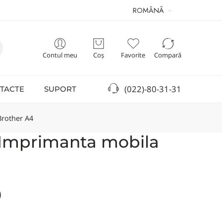
ROMÂNĂ
Contul meu
Coș
Favorite
Compară
(022)-80-31-31
TACTE
SUPORT
rother A4
Imprimanta mobila
)