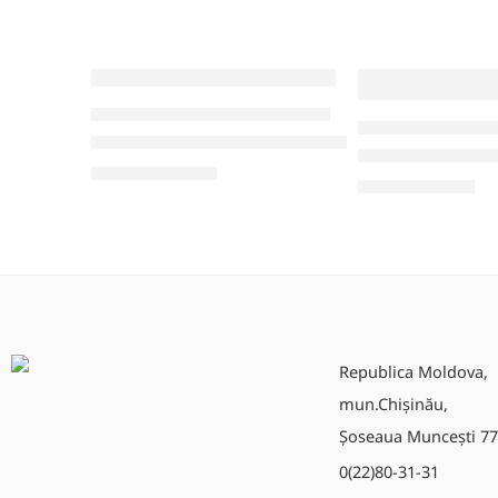
PIESE DE SCHIMB PENTRU IMPRIMANTE
MPRIMANTE
PIESE DE SCHIMB PEN
Cap Termic TSC (TSC MH240, TSC MH240T, TS
C ML240P)
Cap Termic TSC 
10.840,00
MDL
2.890,00
MDL
Republica Moldova,
mun.Chișinău,
Șoseaua Muncești 77
0(22)80-31-31