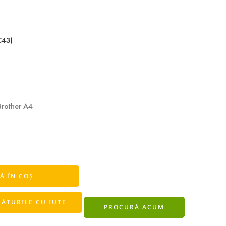
C43)
Brother A4
Ă ÎN COȘ
ĂTURILE CU IUTE
PROCURĂ ACUM