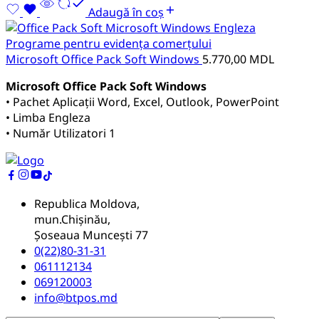
Adaugă în coș
Programe pentru evidența comerțului
Microsoft Office Pack Soft Windows
5.770,00
MDL
Microsoft Office Pack Soft Windows
• Pachet Aplicații Word, Excel, Outlook, PowerPoint
• Limba Engleza
• Număr Utilizatori 1
Republica Moldova,
mun.Chișinău,
Șoseaua Muncești 77
0(22)80-31-31
061112134
069120003
info@btpos.md