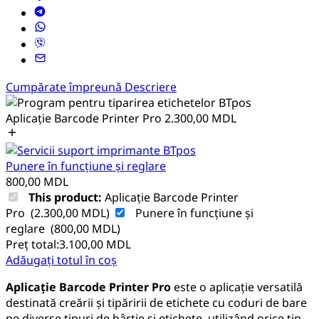
Cumpărate împreună
Descriere
Aplicație Barcode Printer Pro
2.300,00
MDL
Punere în funcțiune și reglare
800,00
MDL
This product:
Aplicație Barcode Printer
Pro
(
2.300,00
MDL
)
Punere în funcțiune și
reglare
(
800,00
MDL
)
Preț total:
3.100,00
MDL
Adăugați totul în coș
Aplicație Barcode Printer Pro
este o aplicație versatilă
destinată creării și tipăririi de etichete cu coduri de bare
pe diverse tipuri de hârtie și etichete, utilizând orice tip