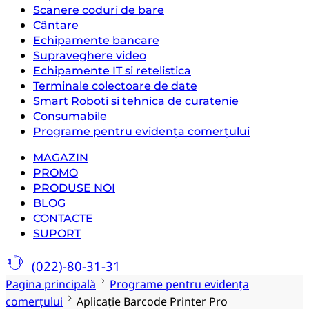
Scanere coduri de bare
Cântare
Echipamente bancare
Supraveghere video
Echipamente IT si retelistica
Terminale colectoare de date
Smart Roboti si tehnica de curatenie
Consumabile
Programe pentru evidența comerțului
MAGAZIN
PROMO
PRODUSE NOI
BLOG
CONTACTE
SUPORT
(022)-80-31-31
Pagina principală
Programe pentru evidența
comerțului
Aplicație Barcode Printer Pro