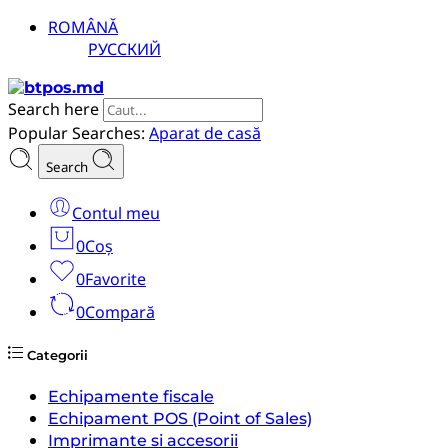
ROMÂNĂ
РУССКИЙ
Search here
Popular Searches:
Aparat de casă
Search
Contul meu
0
Coș
0
Favorite
0
Compară
Categorii
Echipamente fiscale
Echipament POS (Point of Sales)
Imprimante si accesorii