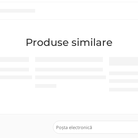
Produse similare
NȚA COMERȚULUI
PROGRAME PENTRU EVIDENȚA COMERȚULUI
PROGRAME PENTRU
 64Bit 1pk DSP OEI DVD
AnyDesk – Remote Desktop Software
Soluție loc
0,00
MDL
4.000,00
MD