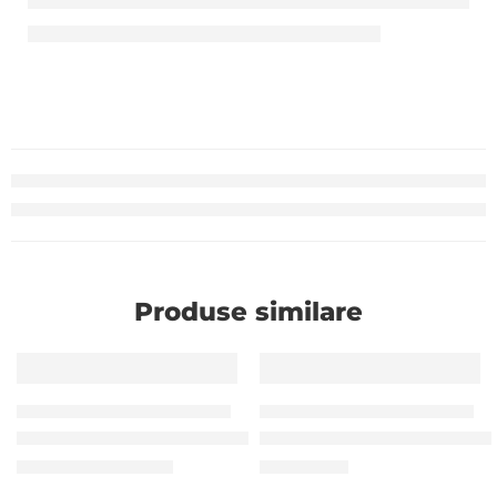
Produse similare
-17%
ROLE DE ETICHETE AUTOADEZIVE TD
ROLE DE ETICHETE AUTOADEZIVE TD
Etichetă termică în rulou 52*40 TD (500 etich/rola)
Etichetă termică în rulou 80
30,00
MDL
140,00
MDL
36,00
MDL