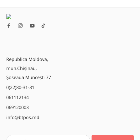
Republica Moldova,
mun.Chișinău,
Șoseaua Muncești 77
0(22)80-31-31
061112134
069120003
info@btpos.md