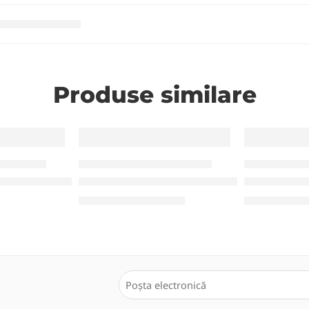
Produse similare
-16%
-21%
OADEZIVE TD
ROLE DE ETICHETE AUTOADEZIVE TD
ROLE DE ETICHET
/rola)
ă în rulou 80*60 TD (1000 etich/rola)
Etichetă termică în rulou 50*30 TD (1000
Etichetă te
29,55
MDL
19
35,00
MDL
25,00
MDL