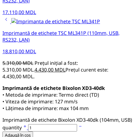
RS232, LAN)
17.110,00
MDL
Imprimantă de etichete TSC ML341P (110mm, USB,
RS232, LAN)
18.810,00
MDL
5.310,00
MDL
Prețul inițial a fost:
5.310,00 MDL.
4.430,00
MDL
Prețul curent este:
4.430,00 MDL.
Imprimantă de etichete Bixolon XD3-40dk
• Metoda de imprimare: Termo direct (TD)
• Viteza de imprimare: 127 mm/s
• Lățimea de imprimare: max 104 mm
Imprimantă de etichete Bixolon XD3-40dk (104mm, USB)
quantity
Adaugă în coș