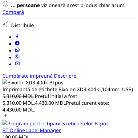
...
persoane
vizionează acest produs chiar acum
Compară
Distribuie
Cumpărate împreună
Descriere
Imprimantă de etichete Bixolon XD3-40dk (104mm, USB)
5.310,00
MDL
Prețul inițial a fost:
5.310,00 MDL.
4.430,00
MDL
Prețul curent este:
4.430,00 MDL.
BT Online Label Manager
190,00
MDL