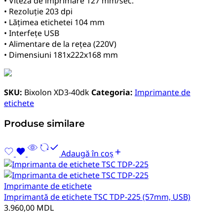
• Viteza de imprimare 127 mm/sec.
• Rezoluție 203 dpi
• Lățimea etichetei 104 mm
• Interfețe USB
• Alimentare de la rețea (220V)
• Dimensiuni 181x222x168 mm
SKU:
Bixolon XD3-40dk
Categoria:
Imprimante de
etichete
Produse similare
Adaugă în coș
Imprimante de etichete
Imprimantă de etichete TSC TDP-225 (57mm, USB)
3.960,00
MDL