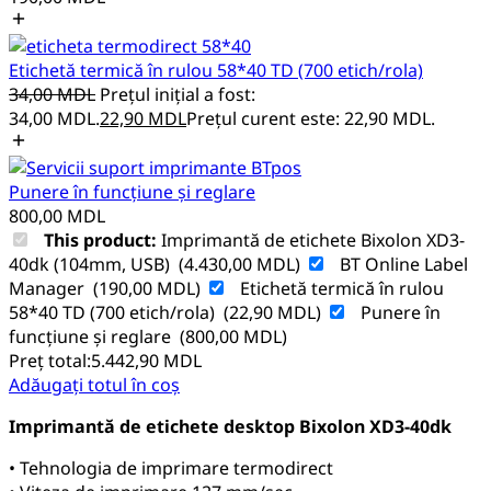
Etichetă termică în rulou 58*40 TD (700 etich/rola)
34,00
MDL
Prețul inițial a fost:
34,00 MDL.
22,90
MDL
Prețul curent este: 22,90 MDL.
Punere în funcțiune și reglare
800,00
MDL
This product:
Imprimantă de etichete Bixolon XD3-
40dk (104mm, USB)
(
4.430,00
MDL
)
BT Online Label
Manager
(
190,00
MDL
)
Etichetă termică în rulou
58*40 TD (700 etich/rola)
(
22,90
MDL
)
Punere în
funcțiune și reglare
(
800,00
MDL
)
Preț total:
5.442,90
MDL
Adăugați totul în coș
Imprimantă de etichete desktop Bixolon XD3-40dk
• Tehnologia de imprimare termodirect