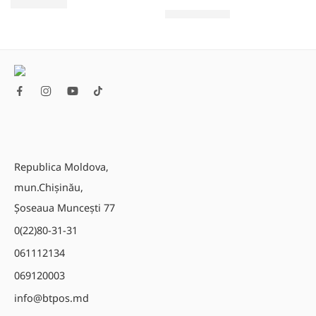
530,00
MDL
2.180,00
MDL
Republica Moldova,
mun.Chișinău,
Șoseaua Muncești 77
0(22)80-31-31
061112134
069120003
info@btpos.md