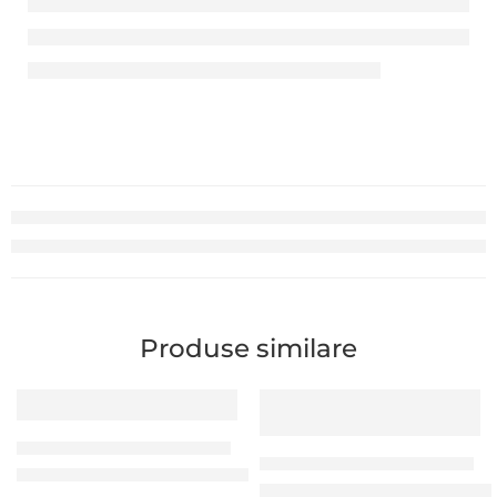
Produse similare
RIBOANE IMPRIMANTE DE CARDURI
RIBOANE IMPRIMANTE DE CARDURI
Ribon negru 2000 imprimări (Zenius,Primacy,Primacy Lamin
Ribon laminator 625 imprimăr