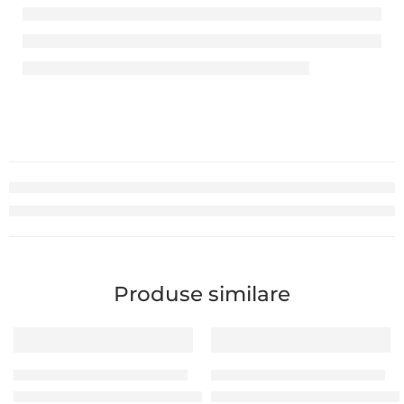
Produse similare
RIBOANE IMPRIMANTE DE CARDURI
RIBOANE IMPRIMANTE DE CARDURI
Ribon color 200 imprimări (Zenius, Primacy)
Ribon Film Clear Retransfer 1