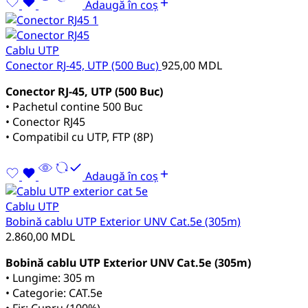
Adaugă în coș
Cablu UTP
Conector RJ-45, UTP (500 Buc)
925,00
MDL
Conector RJ-45, UTP (500 Buc)
• Pachetul contine 500 Buc
• Conector RJ45
• Compatibil cu UTP, FTP (8P)
Adaugă în coș
Cablu UTP
Bobină cablu UTP Exterior UNV Cat.5e (305m)
2.860,00
MDL
Bobină cablu UTP Exterior UNV Cat.5e (305m)
• Lungime: 305 m
• Categorie: CAT.5e
• Fir: Cupru (100%)