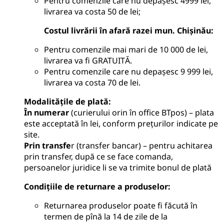
Pentru comenzile care nu depășesc 4999 lei,
livrarea va costa 50 de lei;
Costul livrării în afară razei mun. Chișinău:
Pentru comenzile mai mari de 10 000 de lei,
livrarea va fi GRATUITĂ.
Pentru comenzile care nu depașesc 9 999 lei,
livrarea va costa 70 de lei.
Modalitățile de plată
:
În numerar
(curierului orin în office BTpos) – plata
este acceptată în lei, conform prețurilor indicate pe
site.
Prin transfe
r (transfer bancar) – pentru achitarea
prin transfer, după ce se face comanda,
persoanelor juridice li se va trimite bonul de plată
Condițiile de returnare a produselor
:
Returnarea produselor poate fi făcută în
termen de pînă la 14 de zile de la