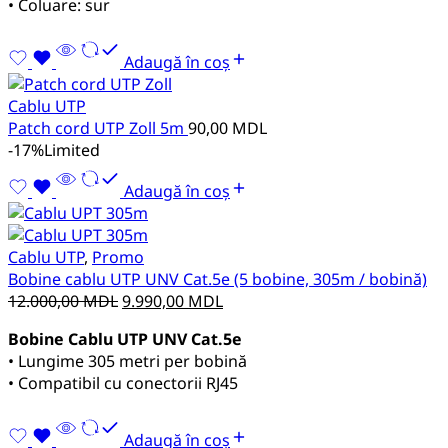
• Coluare: sur
Adaugă în coș
Cablu UTP
Patch cord UTP Zoll 5m
90,00
MDL
-17%
Limited
Adaugă în coș
Cablu UTP
,
Promo
Bobine cablu UTP UNV Cat.5e (5 bobine, 305m / bobină)
Prețul
Prețul
12.000,00
MDL
9.990,00
MDL
inițial
curent
Bobine Cablu UTP UNV Cat.5e
a
este:
• Lungime 305 metri per bobină
fost:
9.990,00 MDL.
• Compatibil cu conectorii RJ45
12.000,00 MDL.
Adaugă în coș