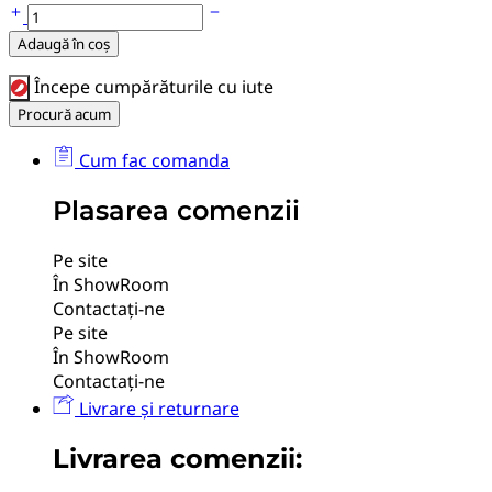
Patch
cord
Adaugă în coș
UTP
Zoll
Începe cumpărăturile cu iute
1.5m
Procură acum
quantity
Cum fac comanda
Plasarea comenzii
Pe site
În ShowRoom
Contactați-ne
Pe site
În ShowRoom
Contactați-ne
Livrare și returnare
Livrarea comenzii: