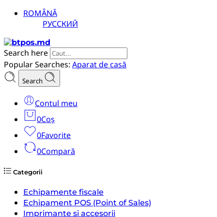
ROMÂNĂ
РУССКИЙ
Search here
Popular Searches:
Aparat de casă
Search
Contul meu
0
Coș
0
Favorite
0
Compară
Categorii
Echipamente fiscale
Echipament POS (Point of Sales)
Imprimante si accesorii